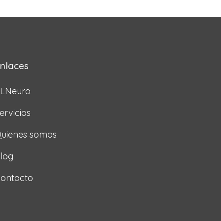
nlaces
LNeuro
ervicios
uienes somos
log
ontacto