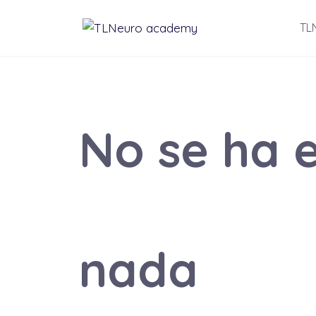
Saltar
TL
al
contenido
No se ha 
nada