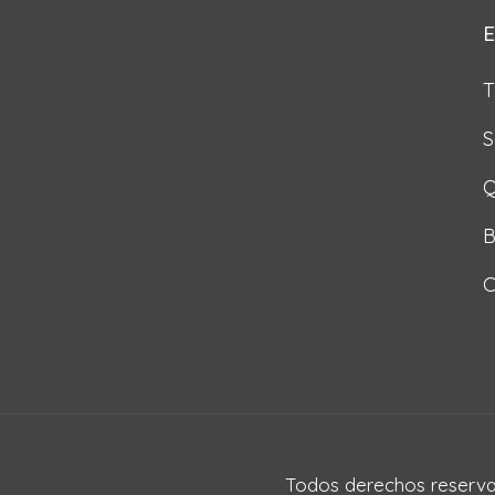
E
T
S
Q
B
C
Todos derechos reserva