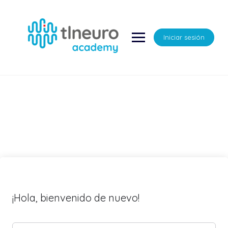
Saltar
al
contenido
Iniciar sesión
¡Hola, bienvenido de nuevo!