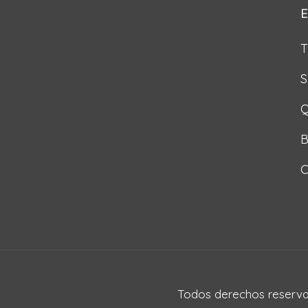
E
T
S
Q
B
C
Todos derechos reserva