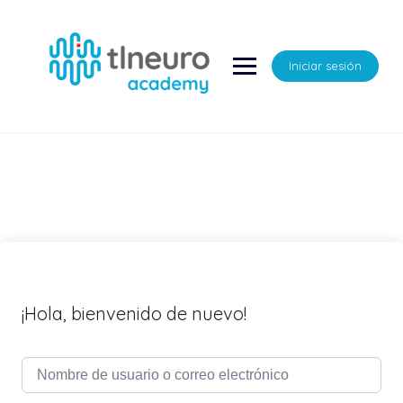
Saltar
al
contenido
Iniciar sesión
¡Hola, bienvenido de nuevo!