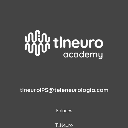
tlneuroIPS@teleneurologia.com
Enlaces
TLNeuro