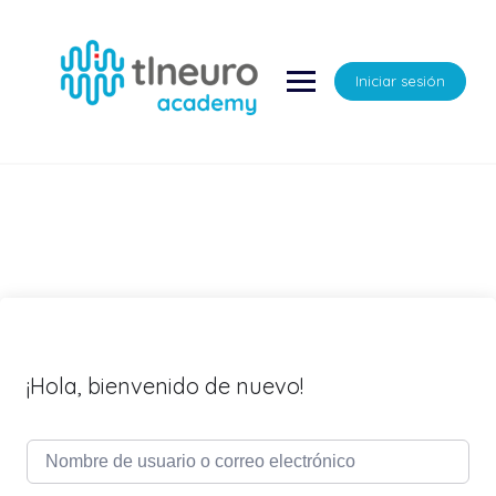
Saltar
al
contenido
Iniciar sesión
¡Hola, bienvenido de nuevo!