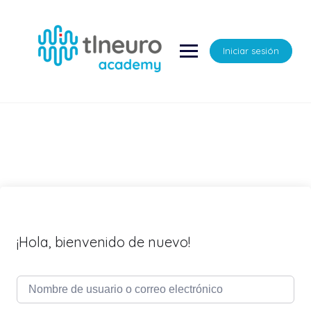
Saltar
al
contenido
Iniciar sesión
¡Hola, bienvenido de nuevo!