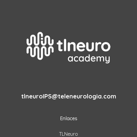
tlneuroIPS@teleneurologia.com
Enlaces
TLNeuro