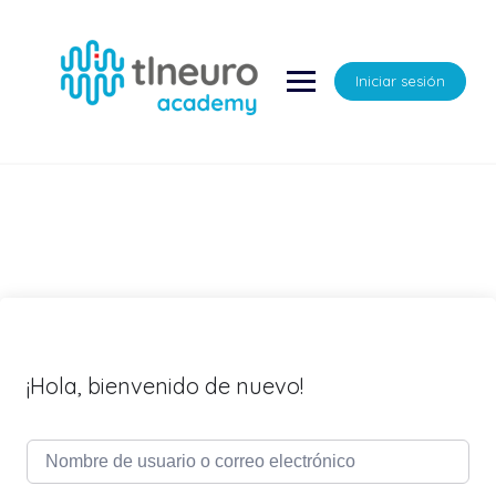
Saltar
al
contenido
Iniciar sesión
¡Hola, bienvenido de nuevo!