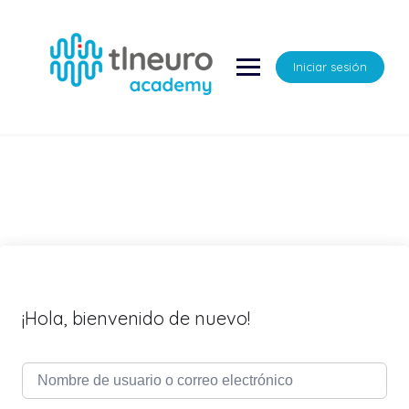
Saltar
al
contenido
Iniciar sesión
¡Hola, bienvenido de nuevo!