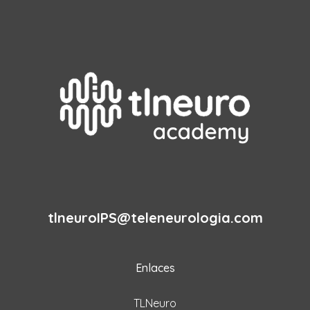
tlneuroIPS@teleneurologia.com
Enlaces
TLNeuro