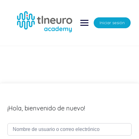
Saltar
al
contenido
Iniciar sesión
¡Hola, bienvenido de nuevo!