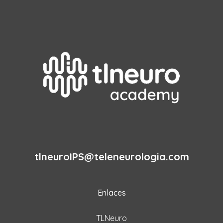
tlneuroIPS@teleneurologia.com
Enlaces
TLNeuro