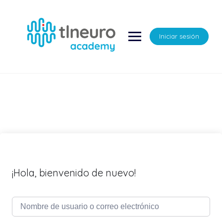
Saltar
al
contenido
Iniciar sesión
¡Hola, bienvenido de nuevo!