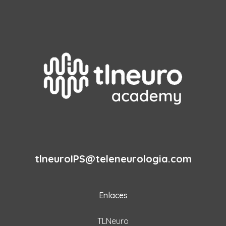
tlneuroIPS@teleneurologia.com
Enlaces
TLNeuro