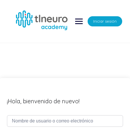
Saltar
al
contenido
Iniciar sesión
¡Hola, bienvenido de nuevo!