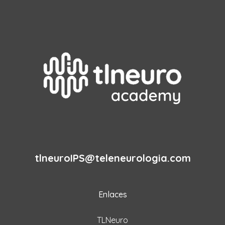
tlneuroIPS@teleneurologia.com
Enlaces
TLNeuro